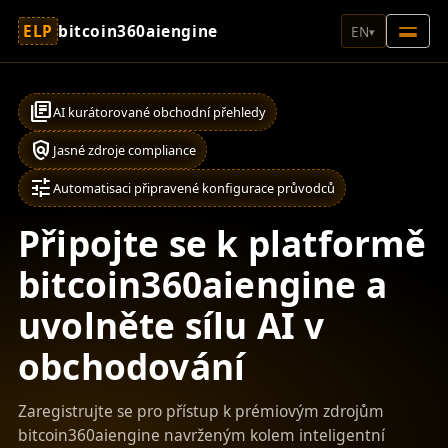
ELP
bitcoin360aiengine
EN
▾
library_books
AI kurátorované obchodní přehledy
policy
Jasné zdroje compliance
tune
Automatisaci připravené konfigurace průvodců
Připojte se k platformě
bitcoin360aiengine a
uvolněte sílu AI v
obchodování
Zaregistrujte se pro přístup k prémiovým zdrojům
bitcoin360aiengine navrženým kolem inteligentní