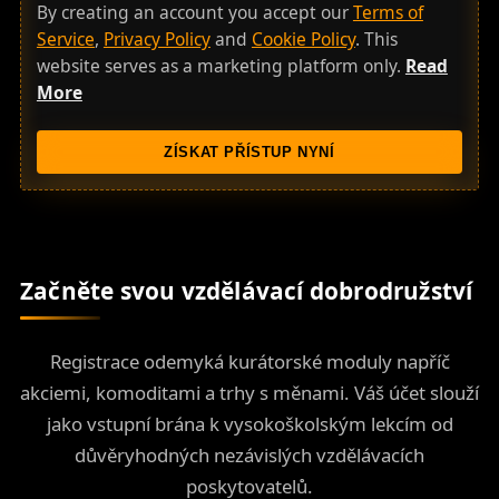
n
By creating an account you accept our
Terms of
i
Service
,
Privacy Policy
and
Cookie Policy
. This
t
website serves as a marketing platform only.
Read
e
More
d
S
ZÍSKAT PŘÍSTUP NYNÍ
t
a
t
e
s
Začněte svou vzdělávací dobrodružství
+
1
Registrace odemyká kurátorské moduly napříč
akciemi, komoditami a trhy s měnami. Váš účet slouží
jako vstupní brána k vysokoškolským lekcím od
důvěryhodných nezávislých vzdělávacích
poskytovatelů.