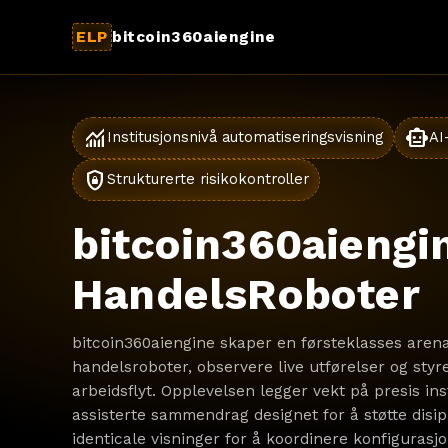
ELP
bitcoin360aiengine
monitoring
smart_toy
Institusjonsnivå automatiseringsvisning
AI
shield_lock
Strukturerte risikokontroller
bitcoin360aiengin
HandelsRoboter
bitcoin360aiengine skaper en førsteklasses arena
handelsroboter, observere live utførelser og styr
arbeidsflyt. Opplevelsen legger vekt på presis ins
assisterte sammendrag designet for å støtte disip
identicale visninger for å koordinere konfigurasj