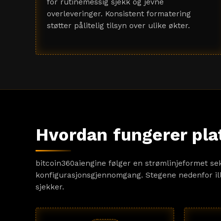
for rutinemessig sjekk og jevne
overleveringer. Konsistent formatering
støtter pålitelig tilsyn over ulike økter.
Hvordan fungerer pl
bitcoin360aiengine følger en strømlinjeformet s
konfigurasjonsgjennomgang. Stegene nedenfor illus
sjekker.