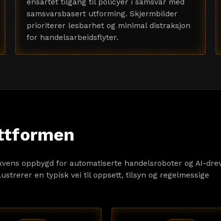
ensartet tilgang til policyer i samsvar med
samsvarsbasert utforming. Skjermbilder
prioriterer lesbarhet og minimal distraksjon
for handelsarbeidsflyter.
attformen
ekvens oppbygd for automatiserte handelsroboter og AI-dre
trerer en typisk vei til oppsett, tilsyn og regelmessige