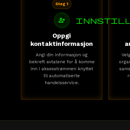
Steg 1
person_add
innstil
Oppgi
kontaktinformasjon
a
Angi din informasjon og
Vel
bekreft avtalene for å komme
orga
inn i aksesstrømmen knyttet
sams
til automatiserte
r
handelsservice.