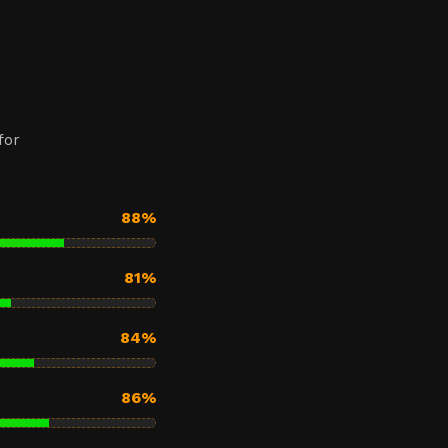
for
88%
81%
84%
86%