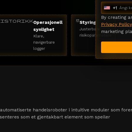
+1
U
n
By creating 
Historikk
tune
Operasjonell
Styring
i
Privacy Policy
Justerbare
synlighet
t
marketing pla
risikoparametere
Klare,
e
navigerbare
d
logger
S
t
a
t
e
s
+
1
 automatiserte handelsroboter i intuitive moduler som fore
esenteres som et gjentakbart element som speiler