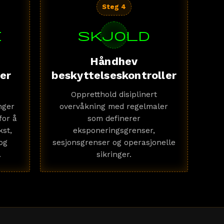
Steg 4
e
skjold
Håndhev
ger
beskyttelseskontroller
Oppretthold disiplinert
nger
overvåkning med regelmaler
for å
som definerer
kst,
eksponeringsgrenser,
og
sesjonsgrenser og operasjonelle
.
sikringer.