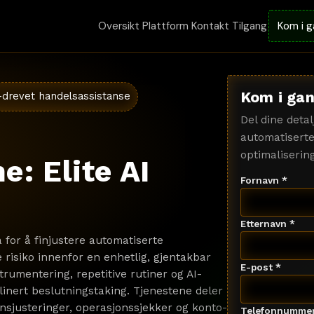
Oversikt
Plattform
Kontakt
Tilgang
Kom i 
Kom i gan
-drevet handelsassistanse
Del dine deta
automatiserte
optimalisering
e: Elite AI
Fornavn *
Etternavn *
 for å finjustere automatiserte
e risiko innenfor en enhetlig, gjentakbar
E-post *
trumentering, repetitive rutiner og AI-
linert beslutningstaking. Tjenestene deler
onsjusteringer, operasjonssjekker og konto-
Telefonnummer