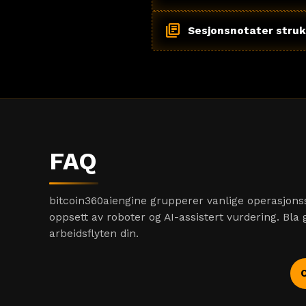
library_books
Sesjonsnotater struk
FAQ
bitcoin360aiengine grupperer vanlige operasjonss
oppsett av roboter og AI-assistert vurdering. B
arbeidsflyten din.
O