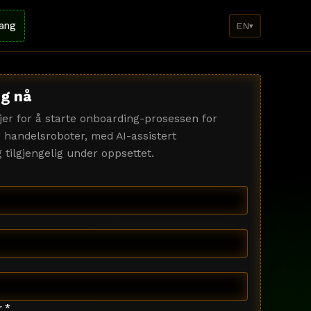
gang
EN
▾
g nå
ljer for å starte onboarding-prosessen for
 handelsroboter, med AI-assistert
 tilgjengelig under oppsettet.
 *