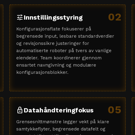
02
tune
Innstillingsstyring
Konfigurasjonsflate fokuserer på
begrensede input, lesbare standardverdier
og revisjonssikre justeringer for
automatiserte roboter på tvers av vanlige
eiendeler. Team koordinerer gjennom
ensartet navngivning og modulære
konfigurasjonsblokker.
05
lock
Datahåndteringfokus
Grensesnittmønstre legger vekt på klare
samtykkeflyter, begrensede datafelt og