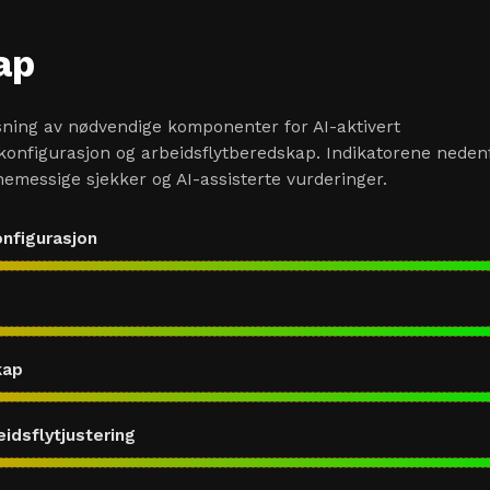
ap
sning av nødvendige komponenter for AI-aktivert
konfigurasjon og arbeidsflytberedskap. Indikatorene neden
emessige sjekker og AI-assisterte vurderinger.
onfigurasjon
kap
idsflytjustering