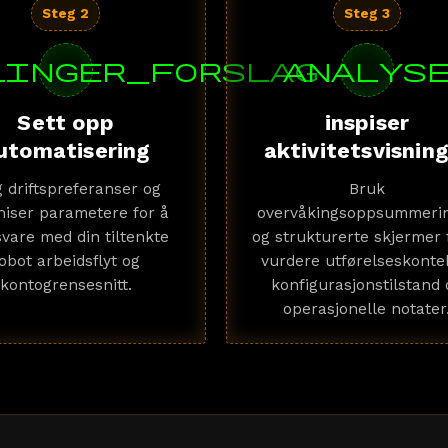
Steg 2
Steg 3
linger_forslag
analys
Sett opp
inspiser
utomatisering
aktivitetsvisnin
g driftspreferanser og
Bruk
niser parametere for å
overvåkingsoppsummeri
vare med din tiltenkte
og strukturerte skjermer 
obot arbeidsflyt og
vurdere utførelseskonte
kontogrensesnitt.
konfigurasjonstilstand 
operasjonelle notater