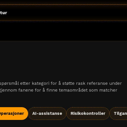
tur
pørsmål etter kategori for å støtte rask referanse under
la gjennom fanene for å finne temaområdet som matcher
perasjoner
AI-assistanse
Risikokontroller
Tilga