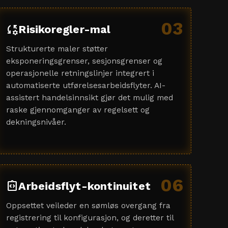
03
rule_settings
Risikoregler-mal
Strukturerte maler støtter
eksponeringsgrenser, sesjonsgrenser og
operasjonelle retningslinjer integrert i
automatiserte utførelsesarbeidsflyter. AI-
assistert handelsinnsikt gjør det mulig med
raske gjennomganger av regelsett og
dekningsnivåer.
06
integration_instructions
Arbeidsflyt-kontinuitet
Oppsettet veileder en sømløs overgang fra
registrering til konfigurasjon, og deretter til