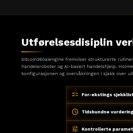
Utførelsesdisiplin ve
bitcoin360aiengine fremviser strukturerte rutine
handelsroboter og AI-basert handelshjelp. Holme
konfigurasjonen og overvåkningen i sjakk over uli
checklist
For-ekstings sjekklis
schedule
Tidsbundne vurderin
tune
Kontrollerte parame