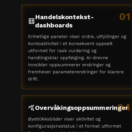
01
Handelskontekst-
dataset
dashboards
Enhetlige paneler viser ordre, utfyllinger og
kontoaktivitet i et konsekvent oppsett
utformet for rask vurdering og
handlingsklar oppfølging. AI-drevne
innsikter oppsummerer endringer og
fremhever parameterendringer for klarere
drift.
04
query_stats
Overvåkingsoppsummeringer
Øyeblikksbilder viser aktivitet og
konfigurasjonsstatus i et format utformet