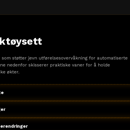
rktøysett
r som støtter jevn utførelsesovervåkning for automatiserte
ne nedenfor skisserer praktiske vaner for å holde
ke økter.
te
ger
terendringer