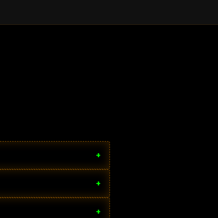
+
+
+