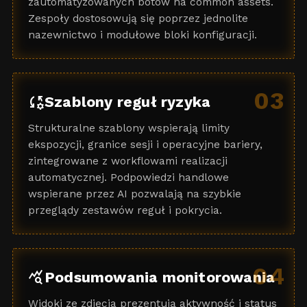
zautomatyzowanych botów na common assets.
Zespoły dostosowują się poprzez jednolite
nazewnictwo i modułowe bloki konfiguracji.
03
rule_settings
Szablony reguł ryzyka
Strukturalne szablony wspierają limity
ekspozycji, granice sesji i operacyjne bariery,
zintegrowane z workflowami realizacji
automatycznej. Podpowiedzi handlowe
wspierane przez AI pozwalają na szybkie
przeglądy zestawów reguł i pokrycia.
04
query_stats
Podsumowania monitorowania
Widoki ze zdjęcia prezentują aktywność i status