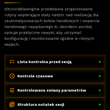
bitcoin360aiengine przedstawia zorganizowane
rutyny wspierające stały nadzór nad realizacją dla
zautomatyzowanych botów handlowych i wsparcia
handlowego napędzanego AI. Akordeon poniżej
opisuje praktyczne nawyki, aby utrzymać
konfigurację i monitorowanie zgodne w różnych
sesjach.
checklist
Lista kontrolna przed sesją
+
schedule
Kontrole czasowe
+
tune
Kontrolowane zmiany parametrów
+
library_books
Struktura notatek sesji
+