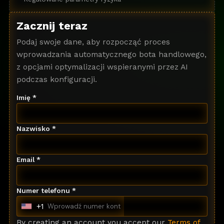
Zacznij teraz
Podaj swoje dane, aby rozpocząć proces
wprowadzania automatycznego bota handlowego,
z opcjami optymalizacji wspieranymi przez AI
podczas konfiguracji.
Imię *
Nazwisko *
Email *
Numer telefonu *
+1
U
n
By creating an account you accept our
Terms of