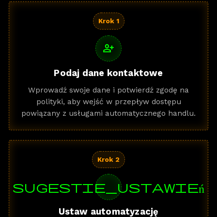
Krok 1
person_add
Podaj dane kontaktowe
Wprowadź swoje dane i potwierdź zgodę na
polityki, aby wejść w przepływ dostępu
powiązany z usługami automatycznego handlu.
Krok 2
sugestie_ustawień
Ustaw automatyzację