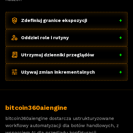
policy
Zdefiniuj granice ekspozycji
+
manage_accounts
Oddziel role i rutyny
+
receipt_long
Utrzymuj dzienniki przeglądów
+
tune
Używaj zmian inkrementalnych
+
bitcoin360aiengine
bitcoin360aiengine dostarcza ustrukturyzowane
workflowy automatyzacji dla botów handlowych, z
wsparciem AI dla przeglądu konfiguracji,