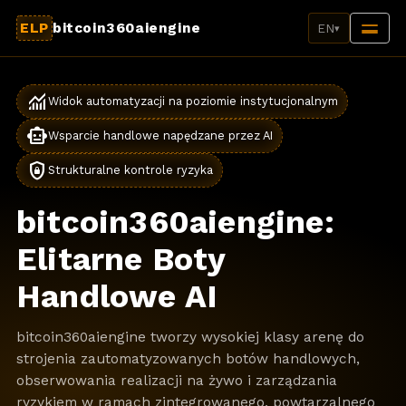
ELP
bitcoin360aiengine
EN
▾
monitoring
Widok automatyzacji na poziomie instytucjonalnym
smart_toy
Wsparcie handlowe napędzane przez AI
shield_lock
Strukturalne kontrole ryzyka
bitcoin360aiengine:
Elitarne Boty
Handlowe AI
bitcoin360aiengine tworzy wysokiej klasy arenę do
strojenia zautomatyzowanych botów handlowych,
obserwowania realizacji na żywo i zarządzania
ryzykiem w ramach zintegrowanego, powtarzalnego