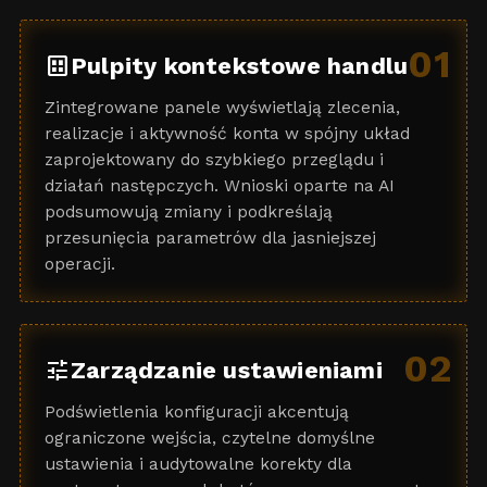
01
dataset
Pulpity kontekstowe handlu
Zintegrowane panele wyświetlają zlecenia,
realizacje i aktywność konta w spójny układ
zaprojektowany do szybkiego przeglądu i
działań następczych. Wnioski oparte na AI
podsumowują zmiany i podkreślają
przesunięcia parametrów dla jasniejszej
operacji.
02
tune
Zarządzanie ustawieniami
Podświetlenia konfiguracji akcentują
ograniczone wejścia, czytelne domyślne
ustawienia i audytowalne korekty dla