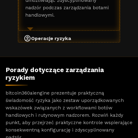
umożliwiając zdyscyplinowany
nadzór podczas zarządzania botami
handlowymi.
account_circle
Operacje ryzyka
Porady dotyczące zarządzania
ryzykiem
bitcoin360aiengine prezentuje praktyczną
świadomość ryzyka jako zestaw uporządkowanych
wskazówek związanych z workflowami botów
handlowych i rutynowym nadzorem. Rozwiń każdy
punkt, aby przejrzeć praktyczne kontrole wspierające
konsekwentną konfigurację i zdyscyplinowany
nadzór.