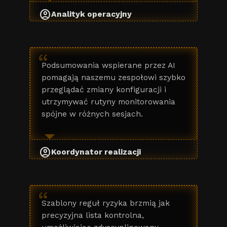
account_circle
Analityk operacyjny
“
Podsumowania wspierane przez AI
pomagają naszemu zespołowi szybko
przeglądać zmiany konfiguracji i
utrzymywać rutyny monitorowania
spójne w różnych sesjach.
account_circle
Koordynator realizacji
“
Szablony reguł ryzyka brzmią jak
precyzyjna lista kontrolna,