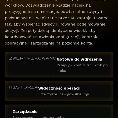
workflow. Doświadczenie kładzie nacisk na
precyzyjne instrumentacje, powtarzalne rutyny i
podsumowania wspierane przez AI, zaprojektowane
tak, aby wspierać zdyscyplinowane podejmowanie
decyzji. Zespoły dzielą identyczne widoki, aby
koordynować ustawienia konfiguracji, kontrole
operacyjne i zarządzanie na poziomie konta.
zweryfikowano
Gotowe do wdrożenia
Przepływ konfiguracji krok po
kroku
historia
Widoczność operacji
Przejrzyste, nawigowalne logi
tune
Zarządzanie
Regulowane parametry ryzyka