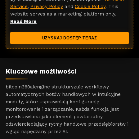
i
Service
,
Privacy Policy
and
Cookie Policy
. This
t
website serves as a marketing platform only.
e
Read More
d
S
UZYSKAJ DOSTĘP TERAZ
t
a
t
e
Kluczowe możliwości
s
+
bitcoin360aiengine strukturyzuje workflowy
1
automatycznych botów handlowych w intuicyjne
moduły, które usprawniają konfigurację,
monitorowanie i zarządzanie. Każda funkcja jest
przedstawiona jako element powtarzalny,
odzwierciedlający rytmy handlowe przedsiębiorstw i
wgląd napędzany przez AI.