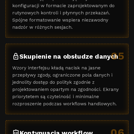
konfiguracji w formacie zaprojektowanym do
rutynowych kontroli i płynnych przekazań.
Spójne formatowanie wspiera niezawodny
nadzór w różnych sesjach.
05
lock
Skupienie na obsłudze danych
Wzory interfejsu kładą nacisk na jasne
przepływy zgody, ograniczone pola danych i
jednolity dostęp do polityk zgodnie z
projektowaniem opartym na zgodności. Ekrany
priorytetem są czytelność i minimalne
rozproszenie podczas workflows handlowych.
06
integration_instructions
Kontynuacja workflow