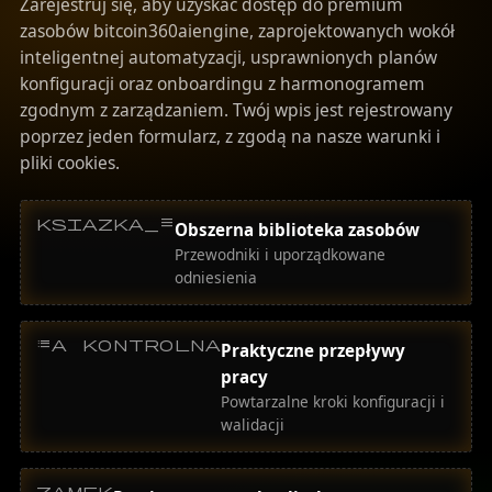
Zarejestruj się, aby uzyskać dostęp do premium
zasobów bitcoin360aiengine, zaprojektowanych wokół
inteligentnej automatyzacji, usprawnionych planów
konfiguracji oraz onboardingu z harmonogramem
zgodnym z zarządzaniem. Twój wpis jest rejestrowany
poprzez jeden formularz, z zgodą na nasze warunki i
pliki cookies.
ksiazka_menu
Obszerna biblioteka zasobów
Przewodniki i uporządkowane
odniesienia
lista kontrolna
Praktyczne przepływy
pracy
Powtarzalne kroki konfiguracji i
walidacji
zamek