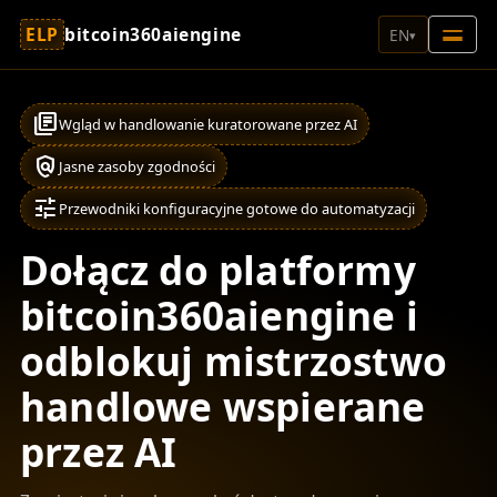
ELP
bitcoin360aiengine
EN
▾
library_books
Wgląd w handlowanie kuratorowane przez AI
policy
Jasne zasoby zgodności
tune
Przewodniki konfiguracyjne gotowe do automatyzacji
Dołącz do platformy
bitcoin360aiengine i
odblokuj mistrzostwo
handlowe wspierane
przez AI