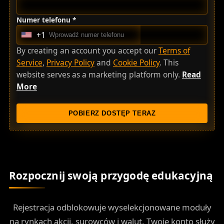
Numer telefonu *
+1
U
n
By creating an account you accept our
Terms of
i
Service
,
Privacy Policy
and
Cookie Policy
. This
t
website serves as a marketing platform only.
Read
e
More
d
S
POBIERZ DOSTĘP TERAZ
t
a
t
e
s
Rozpocznij swoją przygodę edukacyjną
+
1
Rejestracja odblokowuje wyselekcjonowane moduły
na rynkach akcji, surowców i walut. Twoje konto służy