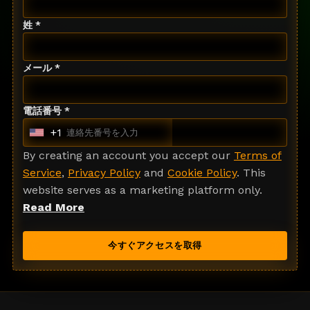
姓 *
メール *
電話番号 *
+1
U
n
By creating an account you accept our
Terms of
i
Service
,
Privacy Policy
and
Cookie Policy
. This
t
website serves as a marketing platform only.
e
Read More
d
S
今すぐアクセスを取得
t
a
t