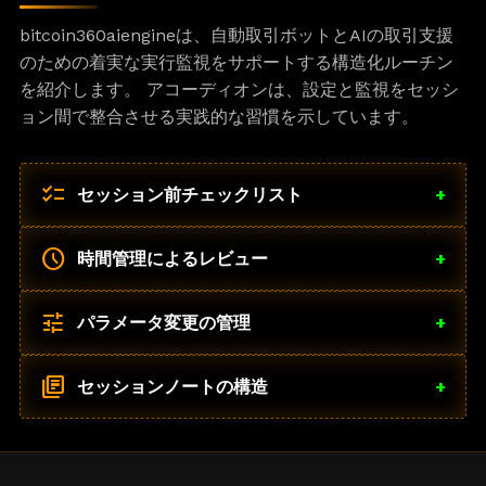
bitcoin360aiengineは、自動取引ボットとAIの取引支援
のための着実な実行監視をサポートする構造化ルーチン
を紹介します。 アコーディオンは、設定と監視をセッシ
ョン間で整合させる実践的な習慣を示しています。
checklist
セッション前チェックリスト
+
schedule
時間管理によるレビュー
+
tune
パラメータ変更の管理
+
library_books
セッションノートの構造
+