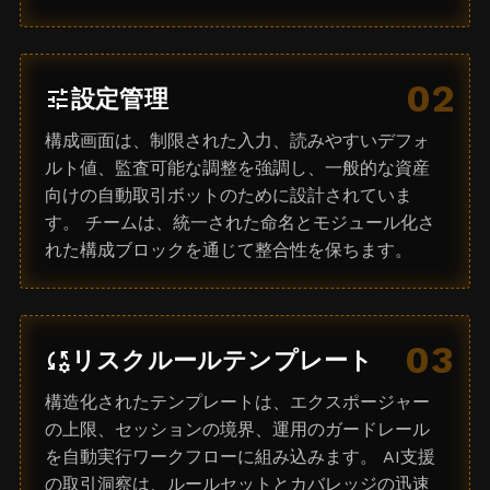
02
tune
設定管理
構成画面は、制限された入力、読みやすいデフォ
ルト値、監査可能な調整を強調し、一般的な資産
向けの自動取引ボットのために設計されていま
す。 チームは、統一された命名とモジュール化さ
れた構成ブロックを通じて整合性を保ちます。
03
rule_settings
リスクルールテンプレート
構造化されたテンプレートは、エクスポージャー
の上限、セッションの境界、運用のガードレール
を自動実行ワークフローに組み込みます。 AI支援
の取引洞察は、ルールセットとカバレッジの迅速