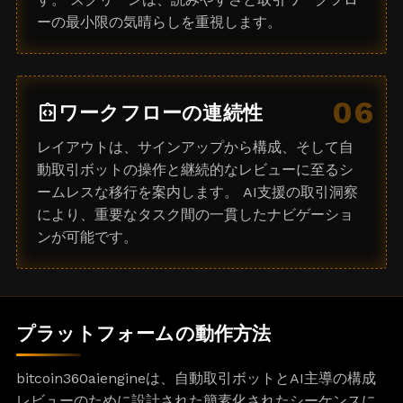
ーの最小限の気晴らしを重視します。
06
integration_instructions
ワークフローの連続性
レイアウトは、サインアップから構成、そして自
動取引ボットの操作と継続的なレビューに至るシ
ームレスな移行を案内します。 AI支援の取引洞察
により、重要なタスク間の一貫したナビゲーショ
ンが可能です。
プラットフォームの動作方法
bitcoin360aiengineは、自動取引ボットとAI主導の構成
レビューのために設計された簡素化されたシーケンスに