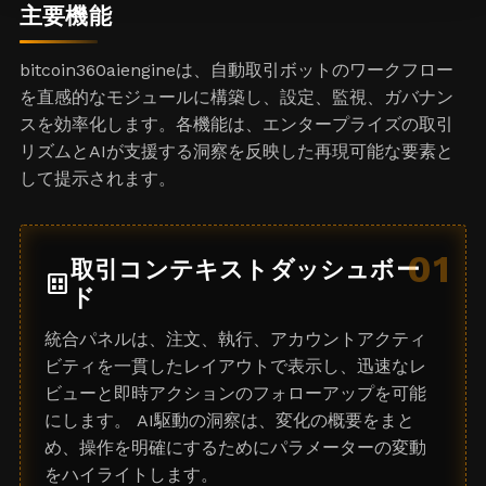
e
主要機能
s
+
bitcoin360aiengineは、自動取引ボットのワークフロー
1
を直感的なモジュールに構築し、設定、監視、ガバナン
スを効率化します。各機能は、エンタープライズの取引
リズムとAIが支援する洞察を反映した再現可能な要素と
して提示されます。
01
取引コンテキストダッシュボー
dataset
ド
統合パネルは、注文、執行、アカウントアクティ
ビティを一貫したレイアウトで表示し、迅速なレ
ビューと即時アクションのフォローアップを可能
にします。 AI駆動の洞察は、変化の概要をまと
め、操作を明確にするためにパラメーターの変動
をハイライトします。