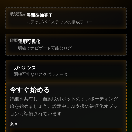
承認済み
展開準備完了
ステップバイステップの構成フロー
履歴
運用可視化
明確でナビゲート可能なログ
tune
ガバナンス
調整可能なリスクパラメータ
今すぐ始める
詳細を共有し、自動取引ボットのオンボーディング
旅を始めましょう。設定中にAI支援の最適化オプシ
ョンも準備されています。
名 *