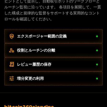
ヒントとして提示し、自動取引ボットのワークフローと
ルーチン監視に沿っています。 各項目を展開して、一貫
した構成と規律的な監督をサポートする実用的なコント
ロールを確認してください。
policy
エクスポージャー範囲の定義
+
manage_accounts
役割とルーチンの分離
+
receipt_long
レビュー履歴の保存
+
tune
増分変更の利用
+
bitcoin360aiengine