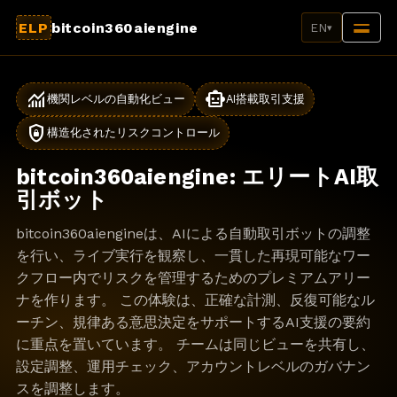
ELP
bitcoin360aiengine
EN
▾
monitoring
smart_toy
機関レベルの自動化ビュー
AI搭載取引支援
shield_lock
構造化されたリスクコントロール
bitcoin360aiengine: エリートAI取
引ボット
bitcoin360aiengineは、AIによる自動取引ボットの調整
を行い、ライブ実行を観察し、一貫した再現可能なワー
クフロー内でリスクを管理するためのプレミアムアリー
ナを作ります。 この体験は、正確な計測、反復可能なル
ーチン、規律ある意思決定をサポートするAI支援の要約
に重点を置いています。 チームは同じビューを共有し、
設定調整、運用チェック、アカウントレベルのガバナン
スを調整します。