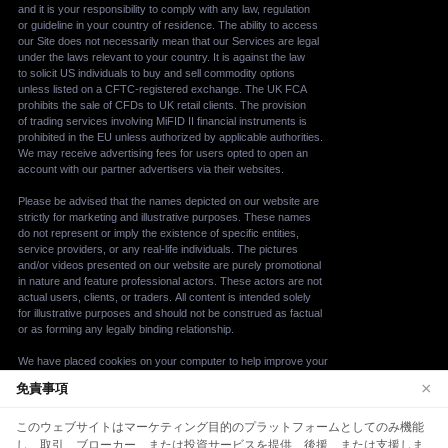
×
免責事項
We use cookies to enhance your browsing
このウェブサイトはマーケティング目的のプラットフォームとしてのみ機能
experience. By continuing to use our website, you
し、取引、ブローカー、または投資サービスを提供、後援、または支援しま