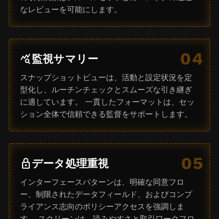
なレビューを可能にします。
04
query_stats
監視サマリー
スナップショットビューは、活動と設定状況を定
型化し、ルーチンチェックとスムーズな引き継ぎ
に適しています。 一貫したフォーマットは、セッ
ション全体で信頼できる監督をサポートします。
05
lock
データ処理重視
インターフェースパターンは、明確な同意フロ
ー、制限されたデータフィールド、およびコンプ
ライアンス志向のポリシーアクセスを強調しま
す。 スクリーンは、読みやすさと取引ワークフロ