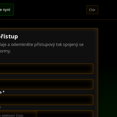
EN
se nyní
▾
přístup
údaje a odemkněte přístupový tok spojený se
formy.
a *
*