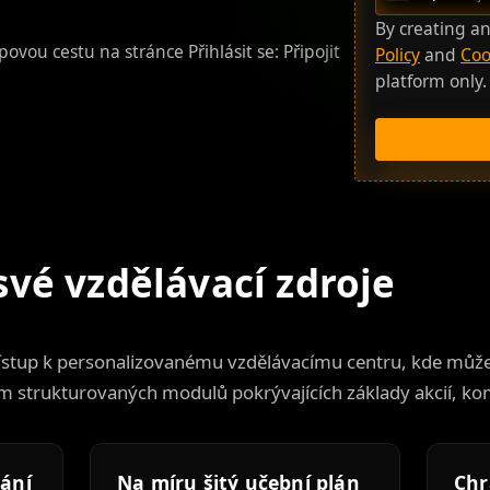
U
n
By creating a
povou cestu na stránce Přihlásit se:
Připojit
i
Policy
and
Coo
t
platform only
e
d
S
t
a
t
e
své vzdělávací zdroje
s
+
1
ístup k personalizovanému vzdělávacímu centru, kde může
m strukturovaných modulů pokrývajících základy akcií, ko
vání
Na míru šitý učební plán
Chr