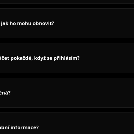
 jak ho mohu obnovit?
čet pokaždé, když se přihlásím?
něná?
obní informace?