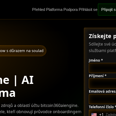
Přehled
Platforma
Podpora
Přihlásit se
Připojit 
Získejte 
Sdílejte své 
službami plat
ow s důrazem na soulad
Jméno *
e | AI
Příjmení *
rma
Emailová adres
i zdrojů a oblastí účtu bitcoin360aiengine.
Telefonní číslo 
atele, kteří obnovují průvodce onboardingem
+1