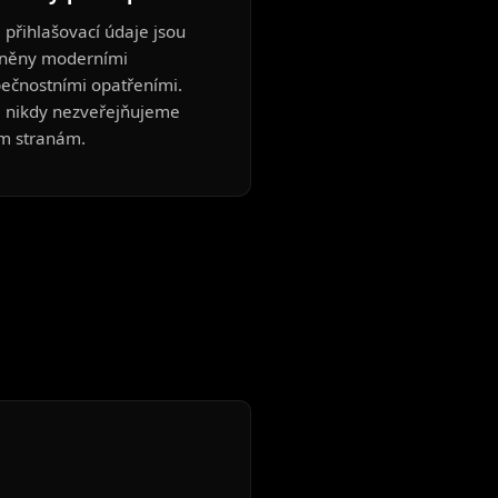
 přihlašovací údaje jsou
něny moderními
ečnostními opatřeními.
 nikdy nezveřejňujeme
ím stranám.