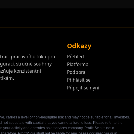
Odkazy
raci pracovního toku pro
Přehled
igurací, stručné souhrny
Platforma
zňuje konzistentní
Podpora
itikám.
Přihlásit se
Připojit se nyní