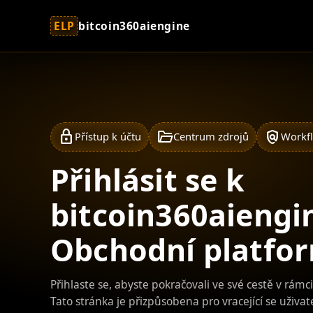
ELP
bitcoin360aiengine
lock
folder_open
policy
Přístup k účtu
Centrum zdrojů
Workfl
Přihlásit se k
bitcoin360aiengin
Obchodní platfo
Přihlaste se, abyste pokračovali ve své cestě v rámc
Tato stránka je přizpůsobena pro vracející se uživ