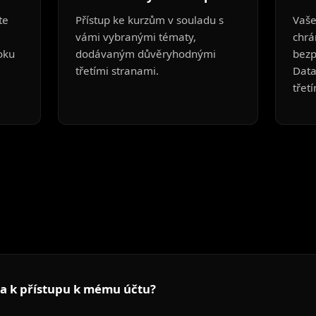
te
Přístup ke kurzům v souladu s
Vaše
vámi vybranými tématy,
chrá
oku
dodávaným důvěryhodnými
bezp
třetími stranami.
Data
třet
ba k přístupu k mému účtu?