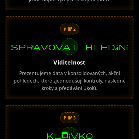
Pilíř 2
spravovat hledání
Viditelnost
Prezentujeme data v konsolidovaných, akční
pohledech, které zjednodušují kontroly, následné
kroky a předávání úkolů.
Pilíř 3
kladívko