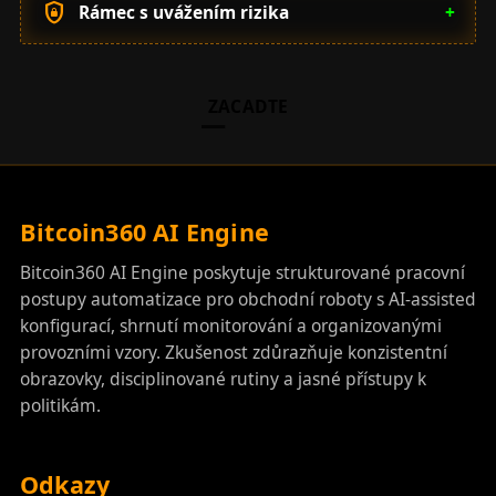
shield_lock
Rámec s uvážením rizika
+
ZACADTE
Bitcoin360 AI Engine
Bitcoin360 AI Engine poskytuje strukturované pracovní
postupy automatizace pro obchodní roboty s AI-assisted
konfigurací, shrnutí monitorování a organizovanými
provozními vzory. Zkušenost zdůrazňuje konzistentní
obrazovky, disciplinované rutiny a jasné přístupy k
politikám.
Odkazy