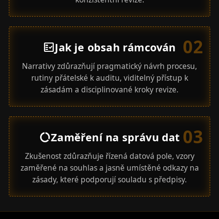
02
Jak je obsah rámcován
fact_check
Narrativy zdůrazňují pragmatický návrh procesu,
rutiny přátelské k auditu, viditelný přístup k
zásadám a disciplinované kroky revize.
03
Zaměření na správu dat
data_usage
Zkušenost zdůrazňuje řízená datová pole, vzory
zaměřené na souhlas a jasně umístěné odkazy na
zásady, které podporují souladu s předpisy.