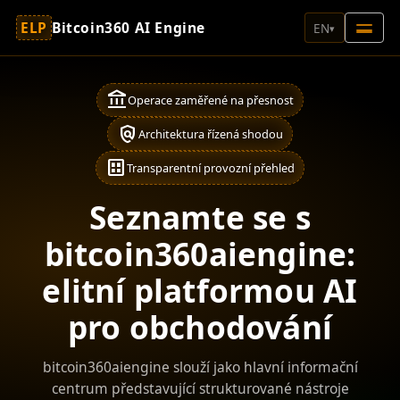
ELP
Bitcoin360 AI Engine
EN
▾
account_balance
Operace zaměřené na přesnost
policy
Architektura řízená shodou
dataset
Transparentní provozní přehled
Seznamte se s
bitcoin360aiengine:
elitní platformou AI
pro obchodování
bitcoin360aiengine slouží jako hlavní informační
centrum představující strukturované nástroje