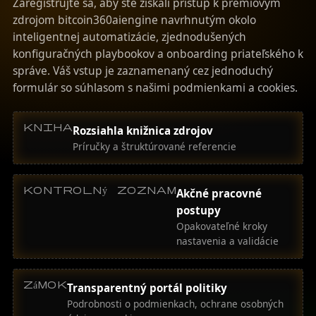
Zaregistrujte sa, aby ste získali prístup k prémiovým
zdrojom bitcoin360aiengine navrhnutým okolo
inteligentnej automatizácie, zjednodušených
konfiguračných playbookov a onboarding priateľského k
správe. Váš vstup je zaznamenaný cez jednoduchý
formulár so súhlasom s našimi podmienkami a cookies.
kniha
Rozsiahla knižnica zdrojov
Príručky a štruktúrované referencie
kontrolný zoznam
Akčné pracovné
postupy
Opakovateľné kroky
nastavenia a validácie
zámok
Transparentný portál politiky
Podrobnosti o podmienkach, ochrane osobných