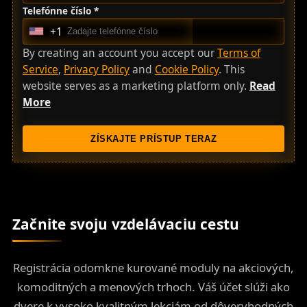
Telefónne číslo *
+1
U
n
By creating an account you accept our
Terms of
i
Service
,
Privacy Policy
and
Cookie Policy
. This
t
website serves as a marketing platform only.
Read
e
More
d
S
ZÍSKAJTE PRÍSTUP TERAZ
t
a
t
e
s
Začnite svoju vzdelávaciu cestu
+
1
Registrácia odomkne kurované moduly na akciových,
komoditných a menových trhoch. Váš účet slúži ako
dvere k vysoko kvalitným lekciám od dôveryhodných