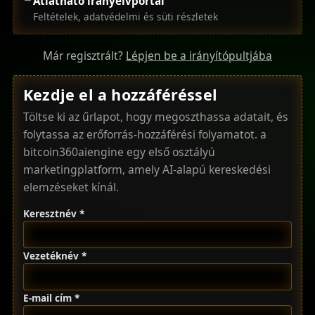
Átlátható irányelvportál
Feltételek, adatvédelmi és süti részletek
Már regisztrált?
Lépjen be a irányítópultjába
Kezdje el a hozzáféréssel
Töltse ki az űrlapot, hogy megoszthassa adatait, és
folytassa az erőforrás-hozzáférési folyamatot. a
bitcoin360aiengine egy első osztályú
marketingplatform, amely AI-alapú kereskedési
elemzéseket kínál.
Keresztnév *
Vezetéknév *
E-mail cím *