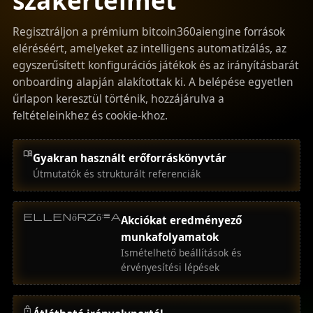
szakértelmet
Regisztráljon a prémium bitcoin360aiengine források
eléréséért, amelyeket az intelligens automatizálás, az
egyszerűsített konfigurációs játékok és az irányításbarát
onboarding alapján alakítottak ki. A belépése egyetlen
űrlapon keresztül történik, hozzájárulva a
feltételeinkhez és cookie-khoz.
menu_book
Gyakran használt erőforráskönyvtár
Útmutatók és strukturált referenciák
ellenőrzőlista
Akciókat eredményező
munkafolyamatok
Ismételhető beállítások és
érvényesítési lépések
lock