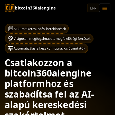
ELP
bitcoin360aiengine
EN
▾
library_books
AI-kurált kereskedési betekintések
policy
Világosan megfogalmazott megfelelőségi források
tune
Automatizálásra kész konfigurációs útmutatók
Csatlakozzon a
bitcoin360aiengine
platformhoz és
szabadítsa fel az AI-
alapú kereskedési