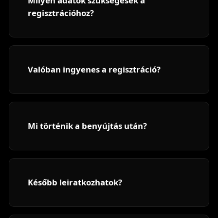
Milyen adatok szükségesek a
regisztrációhoz?
Valóban ingyenes a regisztráció?
Mi történik a benyújtás után?
Később leiratkozhatok?