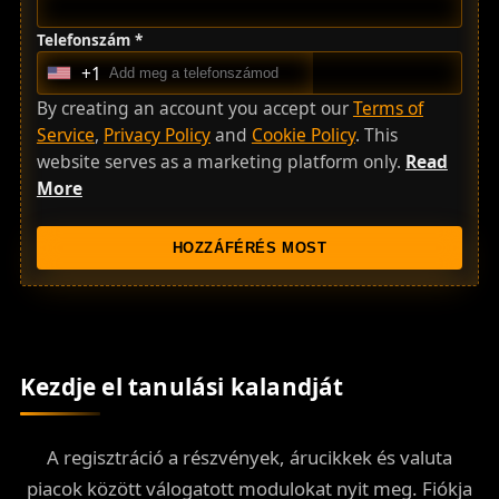
Telefonszám *
+1
U
n
By creating an account you accept our
Terms of
i
Service
,
Privacy Policy
and
Cookie Policy
. This
t
website serves as a marketing platform only.
Read
e
More
d
S
HOZZÁFÉRÉS MOST
t
a
t
e
s
Kezdje el tanulási kalandját
+
1
A regisztráció a részvények, árucikkek és valuta
piacok között válogatott modulokat nyit meg. Fiókja