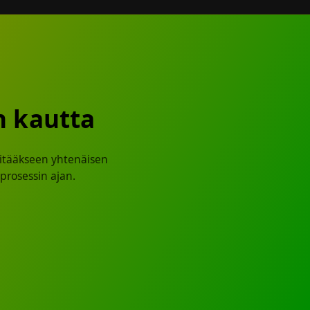
n kautta
pitääkseen yhtenäisen
 prosessin ajan.