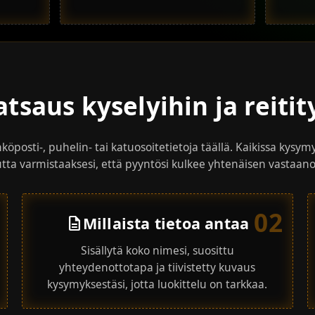
atsaus kyselyihin ja reiti
öposti-, puhelin- tai katuosoitetietoja täällä. Kaikissa kysymy
tta varmistaaksesi, että pyyntösi kulkee yhtenäisen vastaa
02
Millaista tietoa antaa
description
Sisällytä koko nimesi, suosittu
yhteydenottotapa ja tiivistetty kuvaus
kysymyksestäsi, jotta luokittelu on tarkkaa.