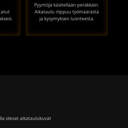
a
Pyyntöjä käsitellään peräkkäin.
tatut
Aikataulu riippuu työmäärästä
aksesi.
ja kysymyksen luonteesta.
lla olevat aikataulukuvat