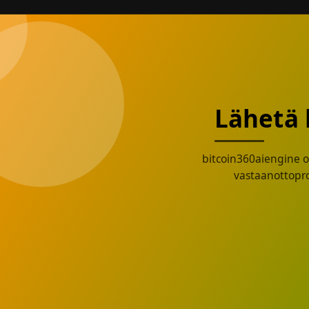
Lähetä 
bitcoin360aiengine o
vastaanottopros