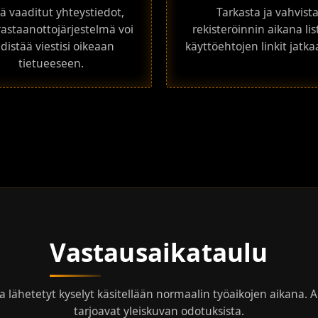
ä vaaditut yhteystiedot,
Tarkasta ja vahvist
vastaanottojärjestelmä voi
rekisteröinnin aikana lis
distää viestisi oikeaan
käyttöehtojen linkit jatka
tietueeseen.
ALOITA
Vastausaikataulu
a lähetetyt kyselyt käsitellään normaalin työaikojen aikana. A
tarjoavat yleiskuvan odotuksista.