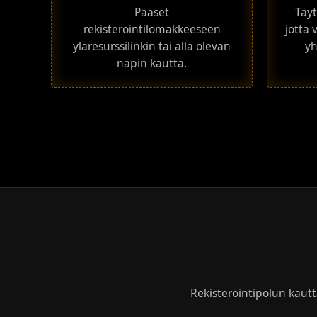
Pääset
Täyt
rekisteröintilomakkeeseen
jotta 
yläresurssilinkin tai alla olevan
yh
napin kautta.
Rekisteröintipolun kautt