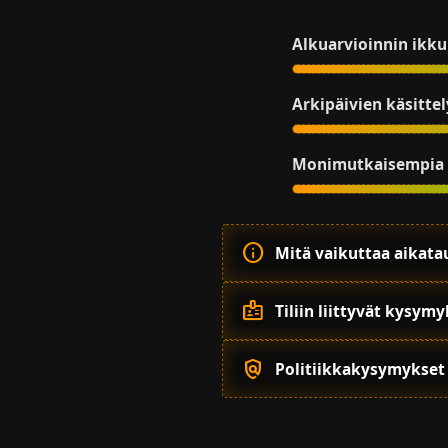
Alkuarvioinnin ikk
Arkipäivien käsittel
Monimutkaisempia 
info
Mitä vaikuttaa aikata
badge
Tiliin liittyvät kysym
policy
Politiikkakysymykset