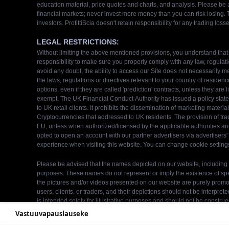
Vastuuvapauslauseke
We use cookies to enhance your browsing experience