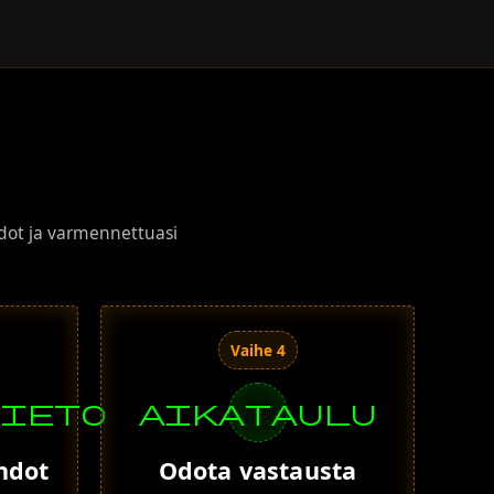
edot ja varmennettuasi
Vaihe 4
tieto
aikataulu
hdot
Odota vastausta