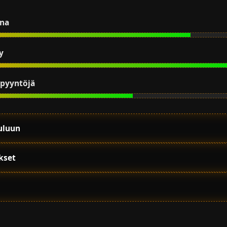
una
y
pyyntöjä
uluun
ykset