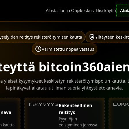
Alusta
Tarina
Ohjekeskus
Tilisi käyttö
Aloit
policy
yselyiden reititys rekisteröitymisen kautta
Ylitäyteen keskit
schedule
Varmistettu nopea vastaus
teyttä bitcoin360aie
 yleiset kysymykset keskitetyn rekisteröitymispolun kautta, t
läpinäkyvät aikataulut ilman suoria yhteystietokanavia.
Näkyvyys
Lukk
Rakenteellinen
anava
reititys
Pyyntöjen
n kautta
edistyminen jonossa