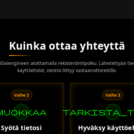
Kuinka ottaa yhteyttä
60aiengineen aloittamalla rekisteröintipolku. Lähetettyäsi ti
käyttöehdot, viestisi liittyy vastaanottoreitille.
Vaihe 2
Vaihe 3
muokkaa
tarkista_
Syötä tietosi
Hyväksy käyttöe