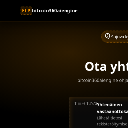
ELP
bitcoin360aiengine
contact_support
Sujuva k
Ota yh
bitcoin360aiengine ohjaa
tehtävä
Yhtenäinen
vastaanottok
Lähetä tietosi
rekisteröitymise