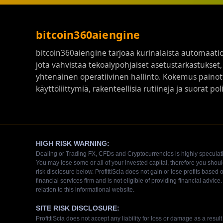
bitcoin360aiengine
bitcoin360aiengine tarjoaa kurinalaista automaati
jota vahvistaa tekoälypohjaiset asetustarkastukset,
yhtenäinen operatiivinen hallinto. Kokemus paino
käyttöliittymiä, rakenteellisia rutiineja ja suorat po