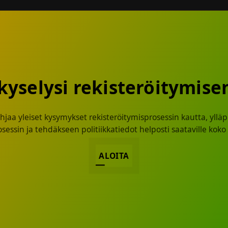
kyselysi rekisteröitymise
hjaa yleiset kysymykset rekisteröitymisprosessin kautta, yllä
essin ja tehdäkseen politiikkatiedot helposti saataville koko
ALOITA