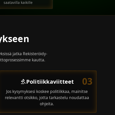
saatavilla kaikille
tykseen
ksissä jatka Rekisteröidy-
nottoprosessimme kautta.
03
Politiikkaviitteet
gavel
Jos kysymyksesi koskee politiikkaa, mainitse
relevantti otsikko, jotta tarkastelu noudattaa
ohjeita.