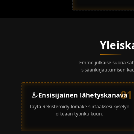
Yleisk
Emme julkaise suoria sähk
sisäänkirjautumisen kau
01
Ensisijainen lähetyskanava
how_to_reg
Täytä Rekisteröidy-lomake siirtääksesi kyselyn
oikeaan työnkulkuun.