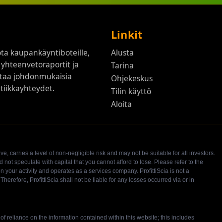
Linkit
ota kaupankäyntiboteille,
Alusta
 yhteenvetoraportit ja
Tarina
ttaa johdonmukaisia
Ohjekeskus
litiikkayhteydet.
Tilin käyttö
Aloita