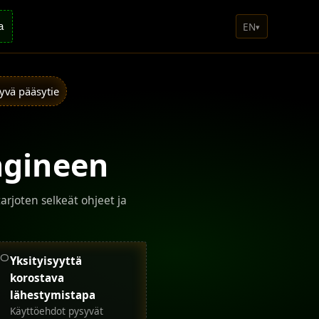
EN
a
▾
tyvä pääsytie
ngineen
arjoten selkeät ohjeet ja
o
Yksityisyyttä
korostava
lähestymistapa
Käyttöehdot pysyvät