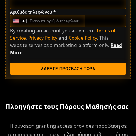
Αριθμός τηλεφώνου *
+1
U
n
By creating an account you accept our
Terms of
i
Service
,
Privacy Policy
and
Cookie Policy
. This
t
website serves as a marketing platform only.
Read
e
More
d
S
ΛΑΒΕΤΕ ΠΡΟΣΒΑΣΗ ΤΩΡΑ
t
a
t
e
s
Πλοηγήστε τους Πόρους Μάθησής σας
+
1
Η σύνδεση granting access provides πρόσβαση σε
μια προσωποποιημένη πλατφόρμα μάθησης, όπου