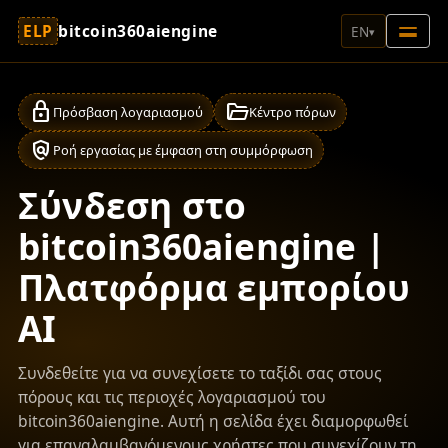
ELP
bitcoin360aiengine
EN
▾
lock
folder_open
Πρόσβαση λογαριασμού
Κέντρο πόρων
policy
Ροή εργασίας με έμφαση στη συμμόρφωση
Σύνδεση στο
bitcoin360aiengine |
Πλατφόρμα εμπορίου
AI
Συνδεθείτε για να συνεχίσετε το ταξίδι σας στους
πόρους και τις περιοχές λογαριασμού του
bitcoin360aiengine. Αυτή η σελίδα έχει διαμορφωθεί
για επαναλαμβανόμενους χρήστες που συνεχίζουν τη