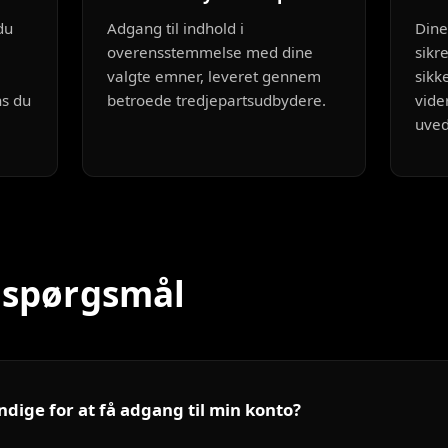
du
Adgang til indhold i
Dine
overensstemmelse med dine
sikr
valgte emner, leveret gennem
sikk
ns du
betroede tredjepartsudbydere.
vide
uve
e spørgsmål
ndige for at få adgang til min konto?