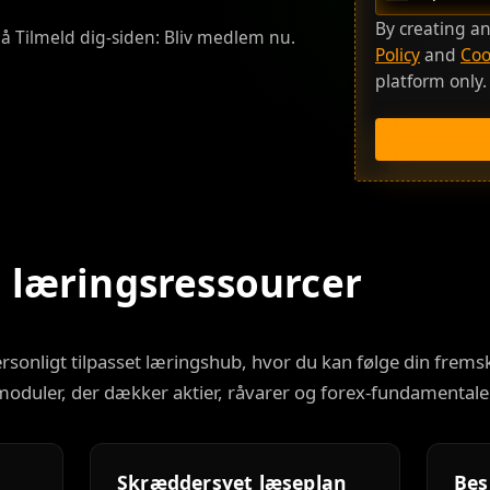
U
n
By creating a
på Tilmeld dig-siden:
Bliv medlem nu
.
i
Policy
and
Coo
t
platform only
e
d
S
t
a
t
e
 læringsressourcer
s
+
1
ersonligt tilpasset læringshub, hvor du kan følge din fre
moduler, der dækker aktier, råvarer og forex-fundamentaler
Skræddersyet læseplan
Bes