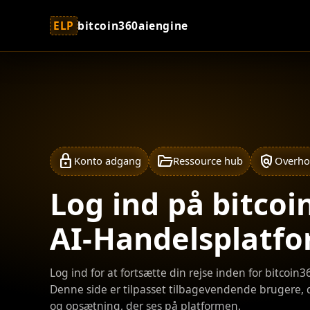
ELP
bitcoin360aiengine
lock
folder_open
policy
Konto adgang
Ressource hub
Overho
Log ind på bitcoi
AI-Handelsplatf
Log ind for at fortsætte din rejse inden for bitcoi
Denne side er tilpasset tilbagevendende brugere
og opsætning, der ses på platformen.