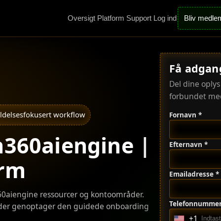
Oversigt
Platform
Support
Log ind
Bliv medle
Få adgan
Del dine oplys
forbundet med
ldelsesfokusert workflow
Fornavn *
n360aiengine |
Efternavn *
orm
Emailadresse *
n360aiengine ressourcer og kontoområder.
Telefonnummer
, der genoptager den guidede onboarding
+1