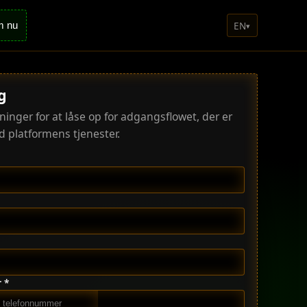
EN
m nu
▾
g
ninger for at låse op for adgangsflowet, der er
 platformens tjenester.
 *