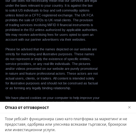
×
Отказ от отговорност
We use cookies to enhance your browsing experience.
Този уебсайт функционира само като платформа за маркетинг и не
By continuing to use our website, you agree to our
предоставя, одобрява или улеснява всякакви търговски, брокерски
use of cookies. See our
Cookie Policy
for more
или инвестиционни услуги.