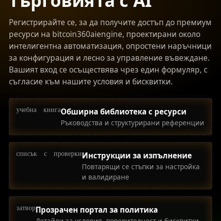
търговията с AI
Регистрирайте се, за да получите достъп до премиум
ресурси на bitcoin360aiengine, проектирани около
интелигентна автоматизация, опростени наръчници
за конфигурация и лесно за управление въвеждане.
Вашият вход се осъществява чрез един формуляр, с
съгласие към нашите условия и бисквитки.
учебна книга
Обширна библиотека с ресурси
Ръководства и структурирани референции
списък с проверки
Инструкции за изпълнение
Повтарящи се стъпки за настройка
и валидиране
затвор
Прозрачен портал за политика
Детайли за условия, поверителност и бисквитки